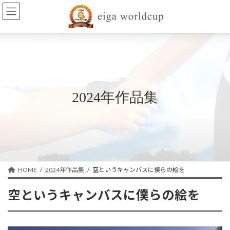
コ
ナ
ン
ビ
テ
ゲ
ン
ー
ツ
シ
へ
ョ
ス
ン
キ
に
ッ
移
2024年作品集
プ
動
HOME
2024年作品集
空というキャンバスに僕らの絵を
空というキャンバスに僕らの絵を