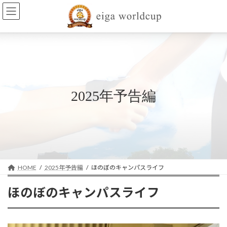
コ
ナ
ン
ビ
テ
ゲ
ン
ー
ツ
シ
へ
ョ
ス
ン
キ
に
ッ
移
2025年予告編
プ
動
HOME
2025年予告編
ほのぼのキャンパスライフ
ほのぼのキャンパスライフ