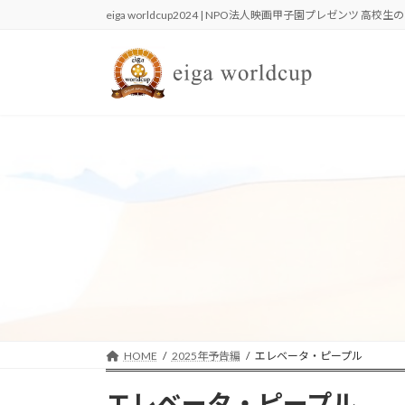
コ
ナ
eiga worldcup2024 | NPO法人映画甲子園プレゼンツ 高
ン
ビ
テ
ゲ
ン
ー
ツ
シ
へ
ョ
ス
ン
キ
に
ッ
移
プ
動
HOME
2025年予告編
エレベータ・ピープル
エレベータ・ピープル