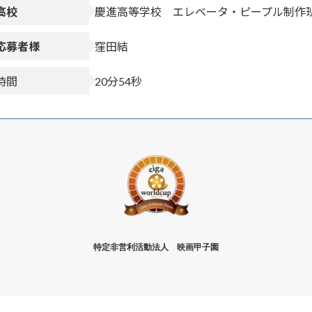
高校
慶進高等学校 エレベータ・ピープル制作
応募者様
窪田結
時間
20分54秒
特定非営利活動法人 映画甲子園
Copyright © NPO法人映画甲子園公式HP All Rights Reserved.