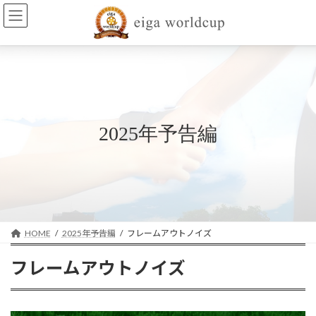
コ
ナ
ン
ビ
テ
ゲ
ン
ー
ツ
シ
へ
ョ
ス
ン
キ
に
ッ
移
2025年予告編
プ
動
HOME
2025年予告編
フレームアウトノイズ
フレームアウトノイズ