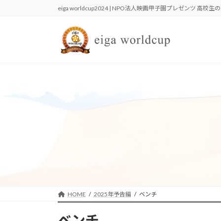
コ
ナ
eiga worldcup2024 | NPO法人映画甲子園プレゼンツ 高
ン
ビ
テ
ゲ
ン
ー
ツ
シ
へ
ョ
ス
ン
キ
に
ッ
移
プ
動
HOME
2025年予告編
ベンチ
ベンチ