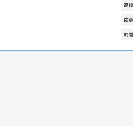
高
応
時