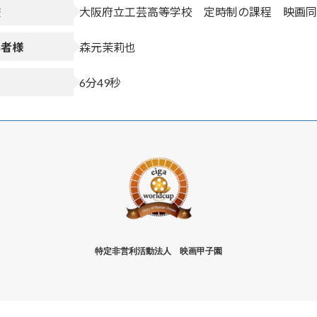
校
大阪府立工芸高等学校 定時制の課程 映画同
募者様
森元茉莉也
間
6分49秒
特定非営利活動法人 映画甲子園
Copyright © NPO法人映画甲子園公式HP All Rights Reserved.