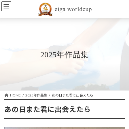
コ
ナ
ン
ビ
テ
ゲ
ン
ー
ツ
シ
へ
ョ
ス
ン
キ
に
ッ
移
2025年作品集
プ
動
HOME
2025年作品集
あの日また君に出会えたら
あの日また君に出会えたら