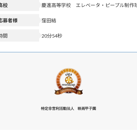
高校
慶進高等学校 エレベータ・ピープル制作
応募者様
窪田結
時間
20分54秒
特定非営利活動法人 映画甲子園
Copyright © NPO法人映画甲子園公式HP All Rights Reserved.