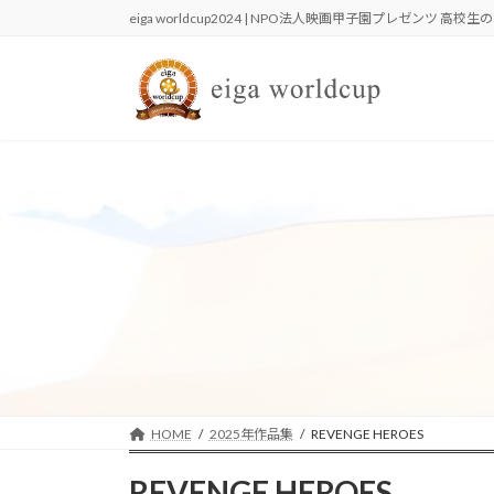
コ
ナ
eiga worldcup2024 | NPO法人映画甲子園プレゼンツ 高
ン
ビ
テ
ゲ
ン
ー
ツ
シ
へ
ョ
ス
ン
キ
に
ッ
移
プ
動
HOME
2025年作品集
REVENGE HEROES
REVENGE HEROES