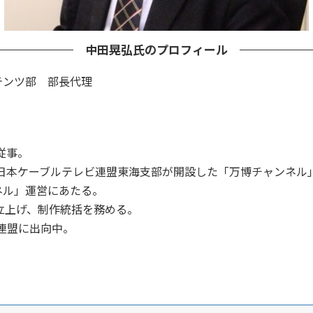
中田晃弘氏のプロフィール
テンツ部 部長代理
。
従事。
て日本ケーブルテレビ連盟東海支部が開設した「万博チャンネル
ネル」運営にあたる。
を立上げ、制作統括を務める。
ビ連盟に出向中。