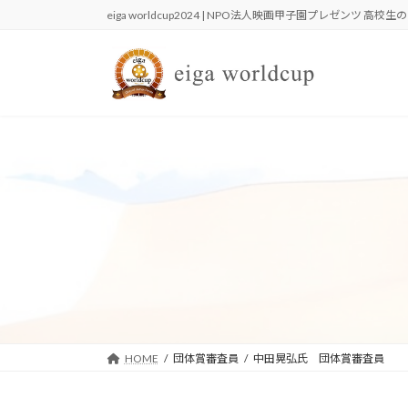
コ
ナ
eiga worldcup2024 | NPO法人映画甲子園プレゼンツ 高
ン
ビ
テ
ゲ
ン
ー
ツ
シ
へ
ョ
ス
ン
キ
に
ッ
移
プ
動
HOME
団体賞審査員
中田晃弘氏 団体賞審査員